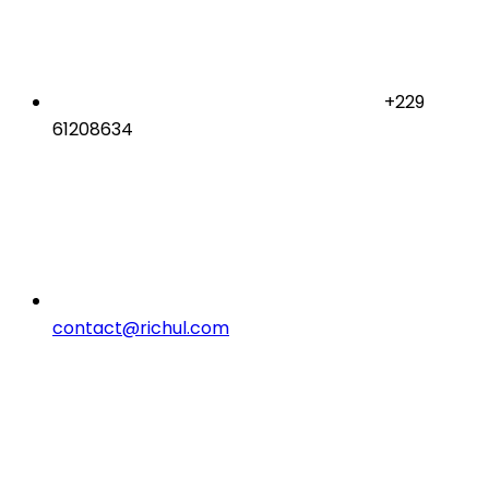
+229
61208634
contact@richul.com